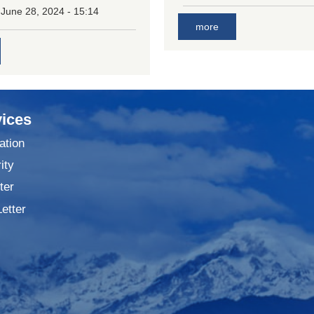
 June 28, 2024 - 15:14
more
ices
ation
ity
ter
Letter