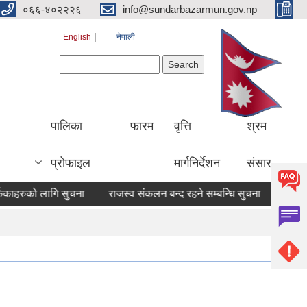
०६६-४०२२२६
info@sundarbazarmun.gov.np
English
नेपाली
Search form
Search
पालिका
फारम
वृत्ति
श्रम
प्रोफाइल
मार्गनिर्देशन
संसार
्केकाहरुको लागि सुचना
राजस्व संकलन बन्द रहने सम्बन्धि सुचना
सामाजिक स