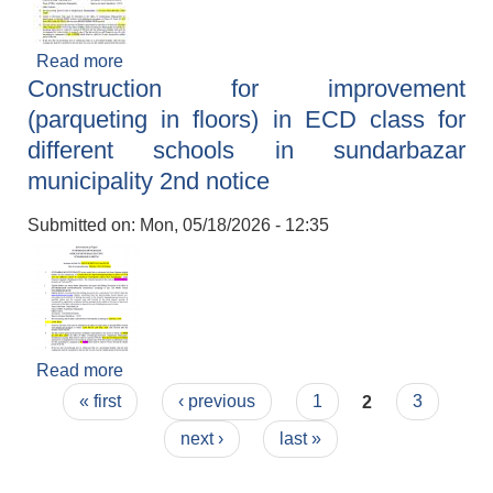
Read more
about Invitation for Bids for construction of ward
Construction for improvement
8 building
(parqueting in floors) in ECD class for
different schools in sundarbazar
municipality 2nd notice
Submitted on:
Mon, 05/18/2026 - 12:35
Read more
about Construction for improvement
Pages
(parqueting in floors) in ECD class for different
« first
‹ previous
1
2
3
schools in sundarbazar municipality 2nd notice
next ›
last »