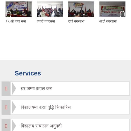
१५ औ नगर सभा
एघारौ नगरसभा
दशौ नगरसभा
आठौं नगरसभा
Services
घर जग्गा वहाल कर
विद्यालयमा कक्षा वृद्धि सिफारिस
विद्यालय संचालन अनुमती