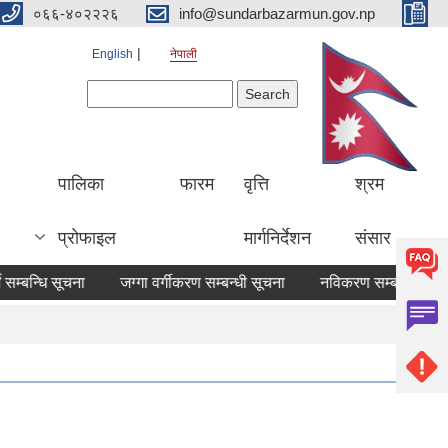
०६६-४०२२२६
info@sundarbazarmun.gov.np
English
नेपाली
Search form
Search
पालिका
फारम
वृत्ति
श्रम
प्रोफाइल
मार्गनिर्देशन
संसार
न्धि सूचना
जग्गा वर्गीकरण सम्बन्धी सूचना
नविकरण सम्बन्धमा
करा