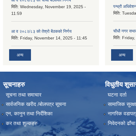
पन्ध्रौ अधिवेश
मिति:
Wednesday, November 19, 2025 -
मिति:
Tuesda
11:59
चौधौ नगर सभाक
आ व २०८२/८३ को तेश्रो बैठकको निर्णय
मिति:
Friday,
मिति:
Friday, November 14, 2025 - 11:45
अन्य
अन्य
सूचनाहरु
विधुतीय शुस
सूचना तथा समाचार
घटना दर्ता
सार्वजनिक खरीद /बोलपत्र सूचना
सामाजिक सुरक्ष
एन, कानुन तथा निर्देशिका
नागरिक वडापत्
कर तथा शुल्कहरु
निवेदनको ढाँचा