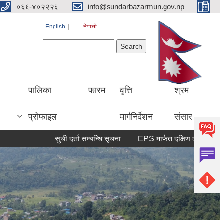
०६६-४०२२२६
info@sundarbazarmun.gov.np
English
नेपाली
Search form
Search
पालिका
फारम
वृत्ति
श्रम
प्रोफाइल
मार्गनिर्देशन
संसार
सुची दर्ता सम्बन्धि सूचना
EPS मार्फत दक्षिण कोरियामा काम 