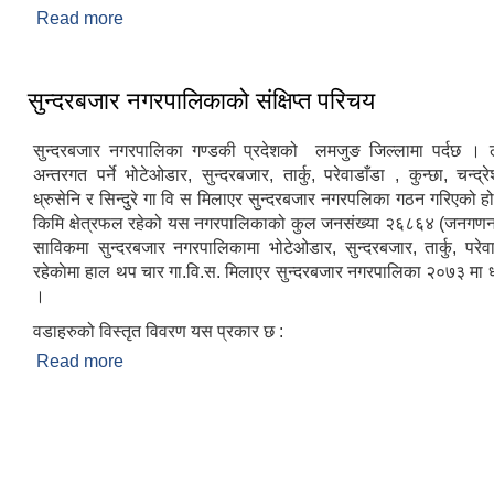
Read more
about के तपाई नगरपालिकाको कार्य प्रति सन्तुष्ट हुनुहुन्छ ?
सुन्दरबजार नगरपालिकाको संक्षिप्त परिचय
सुन्दरबजार नगरपालिका गण्डकी प्रदेशको लमजुङ जिल्लामा पर्दछ । 
अन्तरगत पर्ने भोटेओडार, सुन्दरबजार, तार्कु, परेवाडाँडा , कुन्छा, चन्द्रेश
ध्रुसेनि र सिन्दुरे गा वि स मिलाएर सुन्दरबजार नगरपलिका गठन गरिएको ह
किमि क्षेत्रफल रहेको यस नगरपालिकाको कुल जनसंख्या २६८६४ (जनगण
साविकमा सुन्दरबजार नगरपालिकामा भोटेओडार, सुन्दरबजार, तार्कु, परेवा
रहेकाेमा हाल थप चार गा.वि.स. मिलाएर सुन्दरबजार नगरपालिका २०७३ मा धा
।
वडाहरुको विस्तृत विवरण यस प्रकार छ :
Read more
about सुन्दरबजार नगरपालिकाको संक्षिप्त परिचय